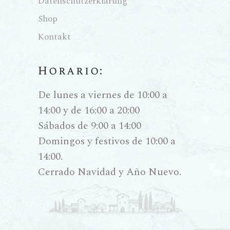
Datenschutzerklärung
n von
Shop
Farbe,
Kontakt
Tanninen
Horario:
und der
De lunes a viernes de 10:00 a
Vinifikati
14:00 y de 16:00 a 20:00
onsprozess
Sábados de 9:00 a 14:00
Domingos y festivos de 10:00 a
14:00.
Die Herstellung von Rotwein ist
Cerrado Navidad y Año Nuevo.
ein Prozess der Extraktion und
der Geduld. Im Gegensatz zu
Weißweinen suchen wir hier den
intensiven Kontakt zwischen dem