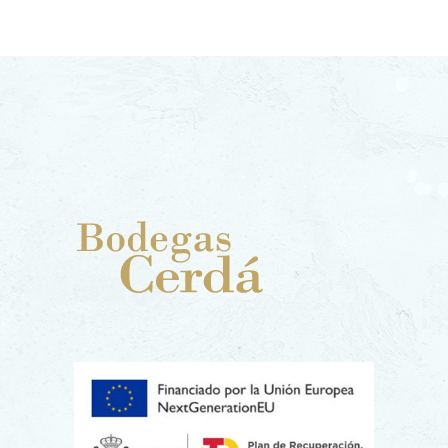
und
menschlic
her
Anstrengu
ng
Rotwein ist nicht nur ein
Getränk; er ist das flüssige
Protokoll eines Jahres voller
Sonne, Regen, Wind und
menschlicher Arbeit. Er ist die
Königsklasse par excellence,
diejenige, die die einzigartige