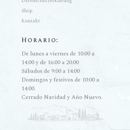
Datenschutzerklärung
n von
Shop
Farbe,
Kontakt
Tanninen
Horario:
und der
De lunes a viernes de 10:00 a
Vinifikati
14:00 y de 16:00 a 20:00
onsprozess
Sábados de 9:00 a 14:00
Domingos y festivos de 10:00 a
14:00.
Die Herstellung von Rotwein ist
Cerrado Navidad y Año Nuevo.
ein Prozess der Extraktion und
der Geduld. Im Gegensatz zu
Weißweinen suchen wir hier den
intensiven Kontakt zwischen dem