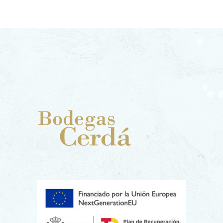
und
menschlic
her
Anstrengu
ng
Rotwein ist nicht nur ein
Getränk; er ist das flüssige
Protokoll eines Jahres voller
Sonne, Regen, Wind und
menschlicher Arbeit. Er ist die
Königsklasse par excellence,
diejenige, die die einzigartige