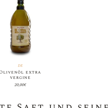
Sweet Wine
Olivenöl
Orange Wine
Magnumflaschen 1,5 L
Bag In Box
Weinschläuche
Zubehör
DE
Olivenöl extra
vergine
20,00
€
te Saft und sein