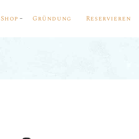
Shop
Gründung
Reservieren
Rot Wein
Weiss Wein
Rosé
Sekt
Vino De Autor
Sherry
Pedro Ximénez
Vermouth