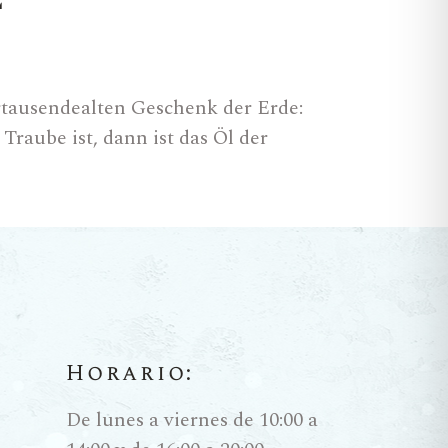
rtausendealten Geschenk der Erde:
raube ist, dann ist das Öl der
tmaß an Exzellenz erreicht, ohne
Beziehung zwischen Weinberg und
 die Hand des Menschen, der versteht,
rnte und
Horario:
De lunes a viernes de 10:00 a
hle (
Almazara
) erreicht, nämlich bei