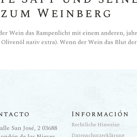
 zum Weinberg
h der Wein das Rampenlicht mit einem anderen, jah
livenöl nativ extra). Wenn der Wein das Blut der T
kt, das in der Güteklasse „Nativ Extra“ ein Höchs
hren und frei von geschmacklichen Fehlern. Die 
len das mediterrane Klima, die steinigen Böden und
pekt vor den Zyklen der Natur entstehen.
he Moment der E
ntacto
Información
Rechtliche Hinweise
alle San José, 2 03688
nöls extra beginnt lange bevor die Olive die Ölmü
Datenschutzerklärung
ondón de las Nieves,