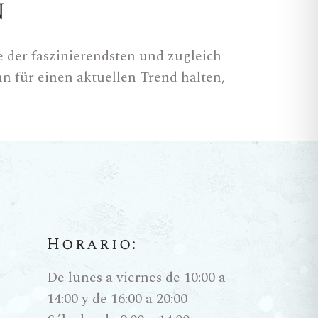
n
ine der faszinierendsten und zugleich
n für einen aktuellen Trend halten,
nherstellung vor Jahrtausenden in
 Wein, der aus weißen Trauben
inen längeren Zeitraum im Kontakt mit
e vergärt.
Horario:
De lunes a viernes de 10:00 a
m Bernstein, leuchtendem Orange und
14:00 y de 16:00 a 20:00
eine Struktur. Während ein