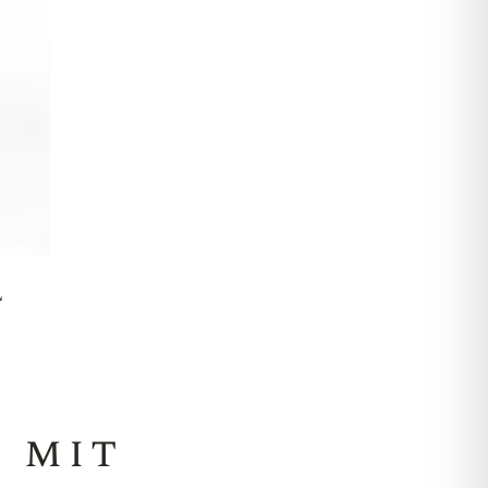
L
e mit