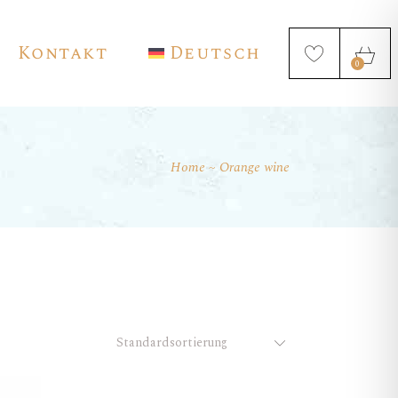
Kontakt
Deutsch
0
Home
Orange wine
English
Français
Español
Standardsortierung