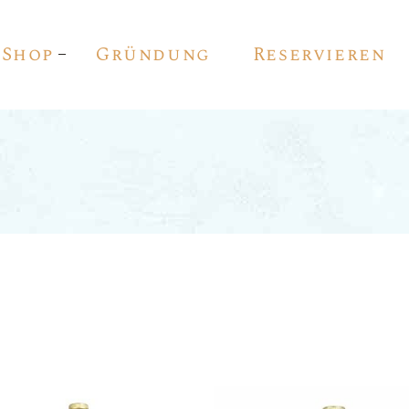
Shop
Gründung
Reservieren
Rot Wein
Weiss Wein
Rosé
Sekt
Vino De Autor
Sherry
Pedro Ximénez
Vermouth