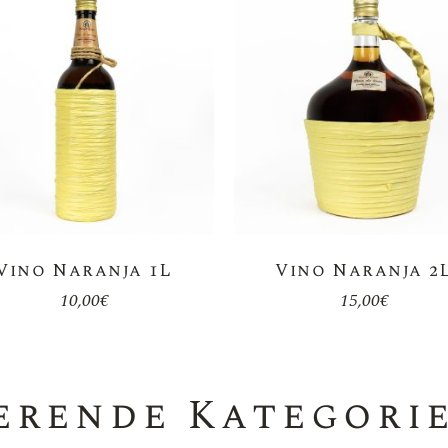
Sweet Wine
Olivenöl
Orange Wine
Magnumflaschen 1,5 L
Bag In Box
Weinschläuche
Zubehör
Vino Naranja 1L
Vino Naranja 2
10,00
€
15,00
€
ierende Kategori