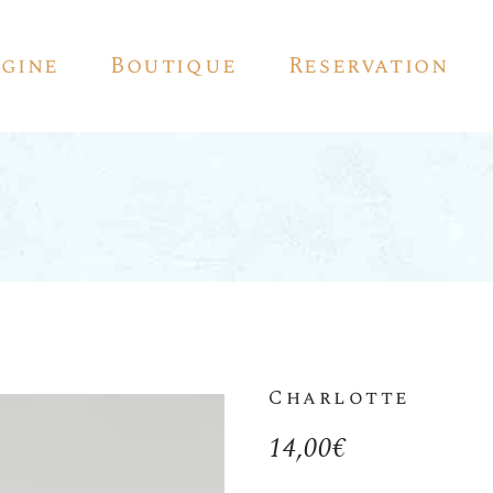
igine
Boutique
Reservation
Vin Rouge
Vin Blanc
Vin Rosé
Vin Pétillant
Vin D’auteur
Charlotte
Sherry
14,00
€
Pedro Ximénez
Vermouth