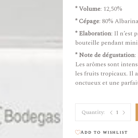
* Volume
: 12,50%
Vin Doux
* Cépage
: 80% Albarin
Vin Orange
Bouteilles Magnum 1,5 L
* Elaboration
: Il n’est
bouteille pendant min
Bag In Box
Bottes À Vin
* Note de dégustation
:
Les arômes sont intens
Huile D’olive
les fruits tropicaux. I
Accesoires
onctueux et une parfait
Charlotte qua
Add to wishlist