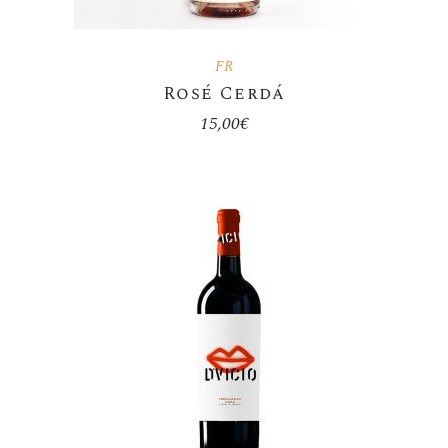
FR
Rosé Cerdá
15,00
€