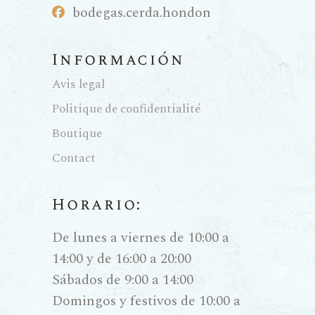
bodegas.cerda.hondon
et la
fermentati
Información
on
Avis legal
Politique de confidentialité
agonisant
Boutique
e
Contact
L’âme du Pedro Ximénez naît
Horario:
dans l’«
asoleo
» ou la passerillage.
De lunes a viernes de 10:00 a
Après les vendanges manuelles,
14:00 y de 16:00 a 20:00
les grappes sont étalées au soleil
Sábados de 9:00 a 14:00
sur des nattes de sparte pour que
Domingos y festivos de 10:00 a
le raisin perde son eau par