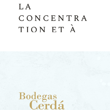
la
concentra
tion et à
la
complexit
é
Parler du Pedro Ximénez (PX),
c’est parler de l’un des vins les
plus extrêmes,
complexes et
vénérés de la planète.
Ce n’est pas
simplement un vin doux de