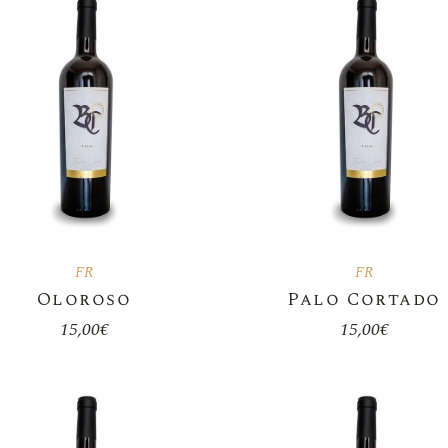
Vin Doux
Vin Orange
Bouteilles Magnum 1,5 L
Bag In Box
Bottes À Vin
Huile D’olive
Accesoires
FR
FR
Oloroso
Palo Cortado
15,00
€
15,00
€