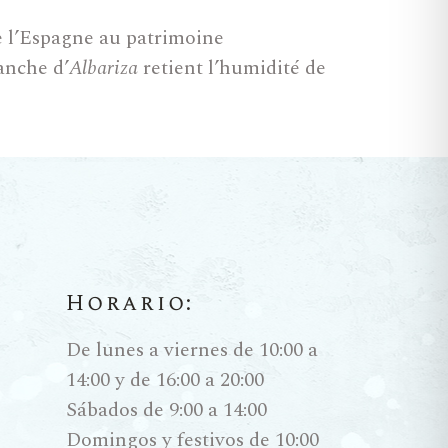
 de l’Espagne au patrimoine
anche d’
Albariza
retient l’humidité de
vins véritablement uniques, c’est leur
flor
(la « fleur »).
 et
Horario:
age. Dans l’Élevage Biologique, le
rme à la surface du vin, l’isolant de
De lunes a viernes de 10:00 a
ins pâles, extrêmement secs, aux
14:00 y de 16:00 a 20:00
 qui encapsulent la brise de
Sábados de 9:00 a 14:00
Domingos y festivos de 10:00