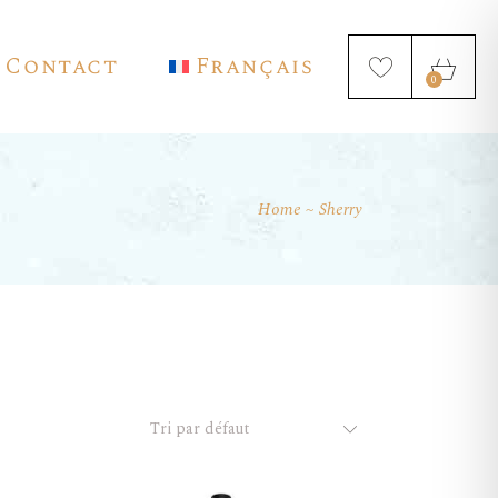
Contact
Français
0
Home
Sherry
English
Deutsch
Español
Tri par défaut