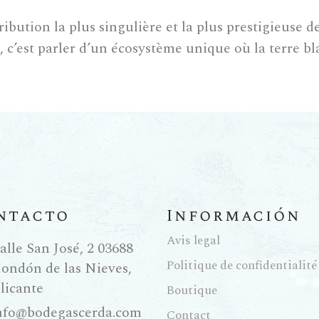
tribution la plus singulière et la plus prestigieuse
 c’est parler d’un écosystème unique où la terre bl
t les étés andalous très secs. Mais ce qui rend ces 
es
Criaderas
et
Soleras
et le miracle biologique de la
ologique : Finos
s
ntacto
Información
ise en deux grandes familles selon leur mode d’élev
 de flor
), une couche de levures naturelles qui se fo
Avis legal
alle San José, 2 03688
 Le résultat donne les
Finos
et les
Manzanillas
: des v
Politique de confidentialité
ondón de las Nieves,
 notes salines. Ce sont des vins vivants et délicats
licante
Boutique
 tout type de tapas ou de fritures.
nfo@bodegascerda.com
Contact