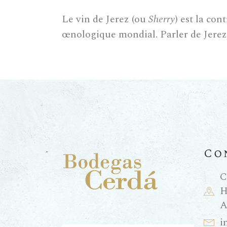
Le vin de Jerez (ou
Sherry
) est la con
œnologique mondial. Parler de Jerez,
l’hiver pour nourrir les vignes pendan
système d’élaboration : la méthode d
L’élevage bi
Manzanilla
Co
La catégorie des vins de Jerez se div
protagoniste est le voile de fleur (
velo
C
l’oxygène et se nourrissant d’alcool.
H
arômes piquants de boulangerie et aux
A
l’Atlantique, idéaux pour accompagner
i