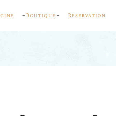
igine
Boutique
Reservation
Vin Rouge
Vin Blanc
Vin Rosé
Vin Pétillant
Vin D’auteur
Sherry
Pedro Ximénez
Vermouth