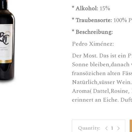
* Alkohol:
15%
Sweet Wine
* Traubensorte:
100% P
Olivenöl
Orange Wine
* Beschreibung:
Magnumflaschen 1,5 L
Pedro Ximénez:
Bag In Box
Der Most. Das ist ein 
Weinschläuche
Sonne bleiben,danach 
fransözichen alten Fäss
Zubehör
Natürlich,süsser Wein.
Aroma( Dattel,Rosine,
erinnert an Eiche. Duft
Pedro Ximéne