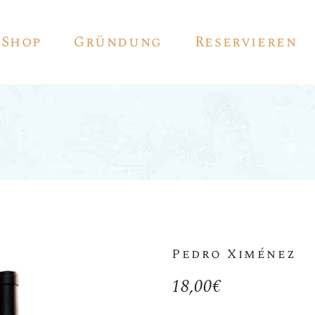
Shop
Gründung
Reservieren
Rot Wein
Weiss Wein
Rosé
Sekt
Vino De Autor
Pedro Ximénez
Sherry
18,00
€
Pedro Ximénez
Vermouth