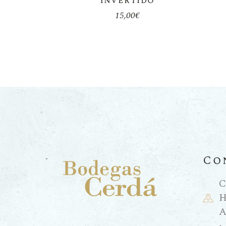
Invertido
15,00
€
Co
C
H
A