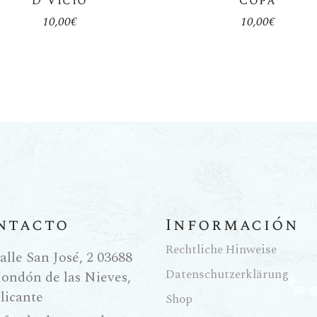
D’Vicio
Copa
10,00
€
10,00
€
ntacto
Información
Rechtliche Hinweise
alle San José, 2 03688
Datenschutzerklärung
ondón de las Nieves,
licante
Shop