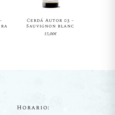
–
Cerdá Autor 03 –
era
Sauvignon blanc
15,00
€
Horario: