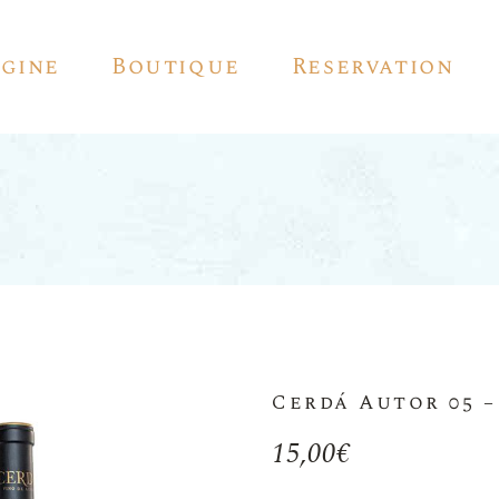
igine
Boutique
Reservation
Vin Rouge
Vin Blanc
Vin Rosé
Vin Pétillant
Vin D’auteur
Cerdá Autor 05 
Sherry
15,00
€
Pedro Ximénez
Vermouth