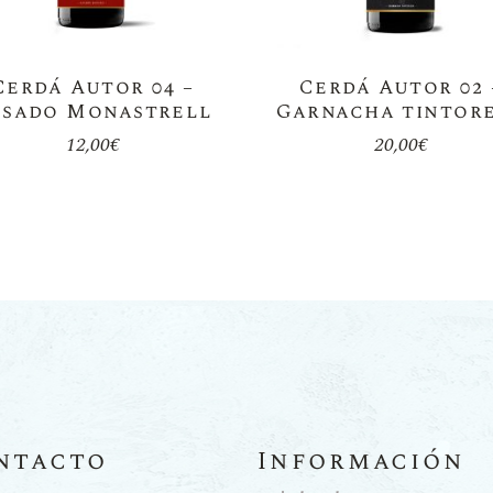
Cerdá Autor 04 –
Cerdá Autor 02 
osado Monastrell
Garnacha tintor
12,00
€
20,00
€
ntacto
Información