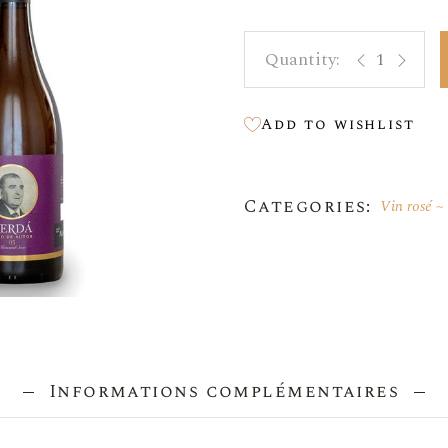
Vin Doux
Cerdá Autor 0
Vin Orange
Bouteilles Magnum 1,5 L
Add to wishlist
Bag In Box
Bottes À Vin
Categories:
Vin rosé
Huile D’olive
Accesoires
Informations complémentaires