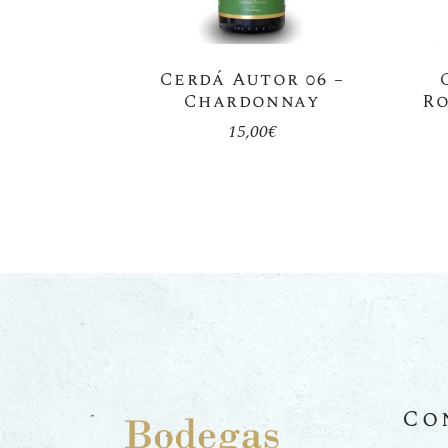
Cerdá Autor 06 –
Chardonnay
R
15,00
€
Co