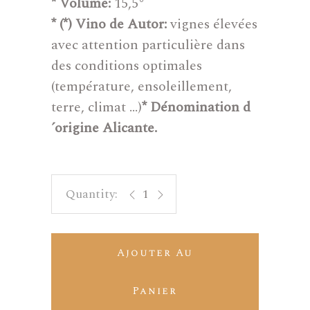
* Volume:
15,5°
* (*) Vino de Autor:
vignes élevées
avec attention particulière dans
des conditions optimales
(température, ensoleillement,
terre, climat …)
* Dénomination d
´origine Alicante.
Cerdá Autor 02 - Garnache tintorera
Ajouter Au
Panier