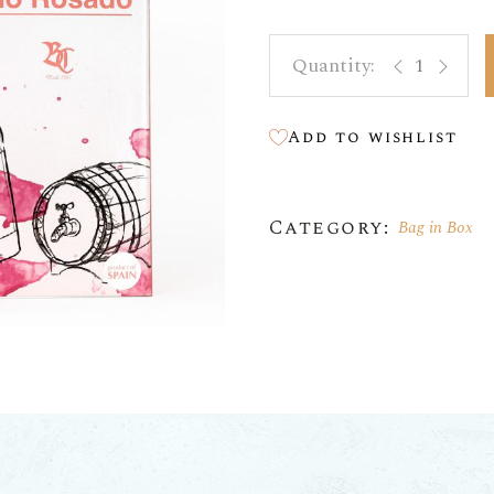
Sweet Wine
Bag In Box Ro
Olivenöl
Orange Wine
Add to wishlist
Magnumflaschen 1,5 L
Bag In Box
Category:
Bag in Box
Weinschläuche
Zubehör