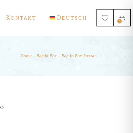
Kontakt
Deutsch
0
Home
Bag in Box
Bag In Box Rosado
English
Français
Español
do