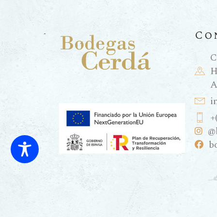
Co
C
H
A
i
+
@
b