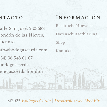
ntacto
Información
Rechtliche Hinweise
alle San José, 2 03688
Datenschutzerklärung
ondón de las Nieves,
licante
Shop
nfo@bodegascerda.com
Kontakt
(34) 96 548 01 07
bodegas.cerda
odegas.cerda.hondon
©2025
Bodegas Cerdá
|
Desarrollo web WebElx