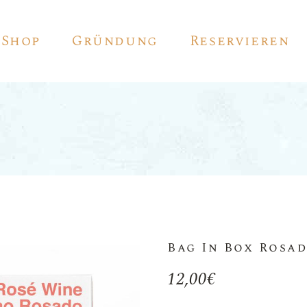
Shop
Gründung
Reservieren
Rot Wein
Weiss Wein
Rosé
Sekt
Vino De Autor
Bag In Box Rosa
Sherry
12,00
€
Pedro Ximénez
Vermouth