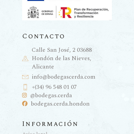
difícilmente volverá a repetirse
de la misma manera.
La máxima
Contacto
expresión del
terroir y el
Calle San José, 2 03688
viñedo viejo
Hondón de las Nieves,
Alicante
En estos vinos, el concepto de
info@bodegascerda.com
«terroir» o terruño alcanza su
+(34) 96 548 01 07
máxima expresión, proviniendo a
@bodegas.cerda
menudo de una «micropincelada»
bodegas.cerda.hondon
geográfica: un viñedo viejo de
escasa producción donde las
Información
cepas han luchado contra la roca