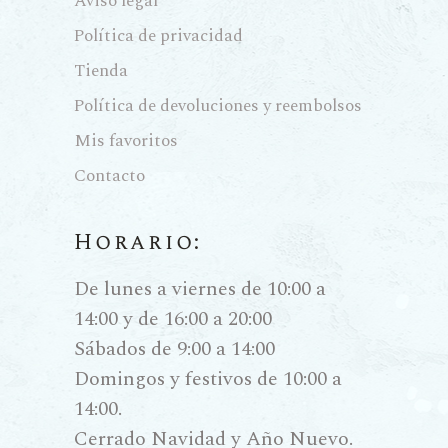
Aviso legal
para sobrevivir. Aquí, el enólogo
Política de privacidad
actúa como un director de
Tienda
orquesta, decidiendo detalles
minuciosos como la vendimia
Política de devoluciones y reembolsos
manual en cajas pequeñas o el
Mis favoritos
uso de depósitos de hormigón y
Contacto
barricas de gran formato para no
enmascarar la pureza de la fruta.
Horario:
Sorpresa,
De lunes a viernes de 10:00 a
innovación y
14:00 y de 16:00 a 20:00
maridaje
Sábados de 9:00 a 14:00
gastronómico
Domingos y festivos de 10:00 a
14:00.
Cerrado Navidad y Año Nuevo.
Lo que define a un vino de autor