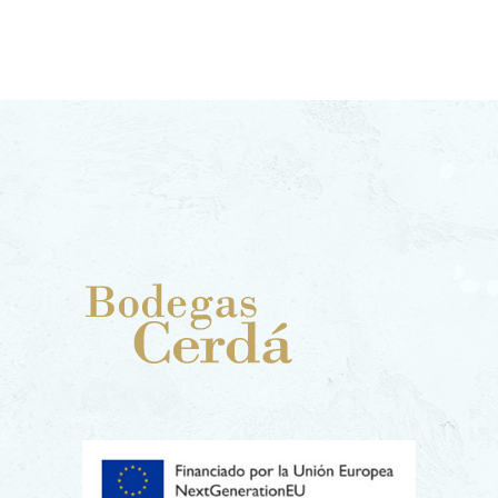
La categoría de Vinos de Autor
representa el espacio donde las
reglas tradicionales y las estrictas
normativas dan paso a la visión
personal, la intuición y la libertad
del enólogo. Son creaciones
singulares que no buscan encajar
en un perfil estándar, sino
expresar algo excepcional: una
parcela olvidada o un método de
elaboración experimental.
Adquirir un vino de autor es
comprar una pieza de arte
líquido, una edición limitada que