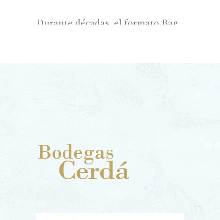
Durante décadas, el formato Bag
In Box (BIB) fue injustamente
relegado a los vinos de mesa de
baja calidad, una percepción
errónea que hoy está siendo
derribada por la realidad del
mercado y las exigencias de
sostenibilidad. En nuestra
bodega, hemos apostado por este
formato no como una alternativa
barata, sino como una solución
tecnológica superior para el
consumo cotidiano de vinos de
excelente factura. El Bag In Box