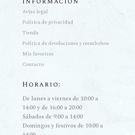
Información
multicapa, a menudo con
Aviso legal
barreras de aluminio o polímeros
Política de privacidad
especiales, totalmente
Tienda
impermeable al oxígeno. Esta
bolsa se aloja dentro de una caja
Política de devoluciones y reembolsos
de cartón que le otorga
Mis favoritos
estructura y protección contra la
Contacto
luz. Lo más importante es su
grifo de válvula especial: a
Horario:
medida que servimos el vino, la
bolsa se contrae y se colapsa
De lunes a viernes de 10:00 a
sobre sí misma por efecto del
14:00 y de 16:00 a 20:00
vacío, impidiendo que entre ni
Sábados de 9:00 a 14:00
una sola burbuja de aire. Esto
Domingos y festivos de 10:00 a
significa que el vino mantiene sus
14:00.