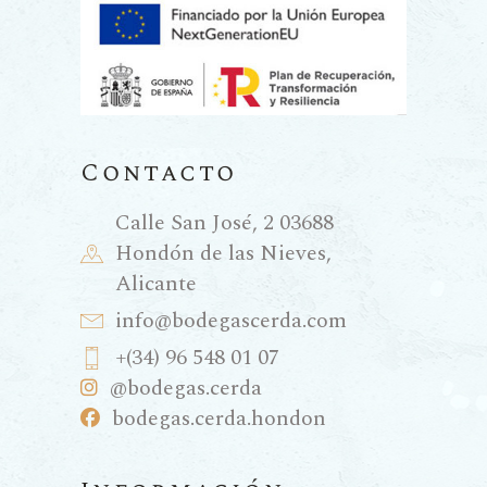
es la respuesta inteligente a una
necesidad común: disfrutar de
una copa de vino cada día sin que
el resto de la botella se eche a
perder al entrar en contacto con
Contacto
el aire.
Calle San José, 2 03688
La ingeniería
Hondón de las Nieves,
del vacío
Alicante
para una
info@bodegascerda.com
conservación
+(34) 96 548 01 07
óptima
@bodegas.cerda
bodegas.cerda.hondon
La ingeniería detrás del BIB es
fascinante: se trata de una bolsa