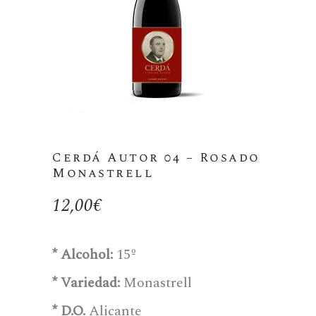
Cerdá Autor 04 – Rosado
Monastrell
12,00
€
* Alcohol:
15º
* Variedad:
Monastrell
* D.O.
Alicante