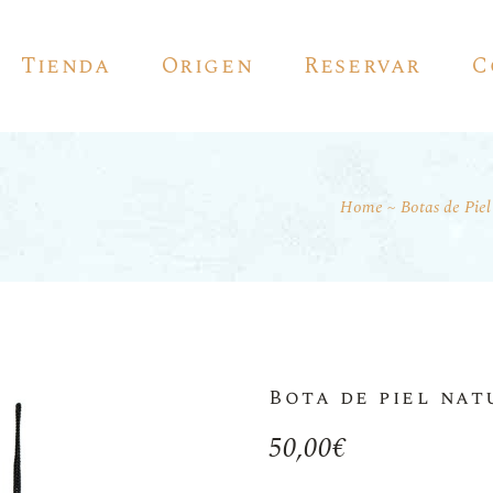
Tienda
Origen
Reservar
C
Home
Botas de Piel
Vino Tinto
Vino Blanco
Vinos Espumosos
Vino Rosado
Vinos De Autor
Bota de piel nat
Vino De Jerez
50,00
€
Pedro Ximénez
Vermouth