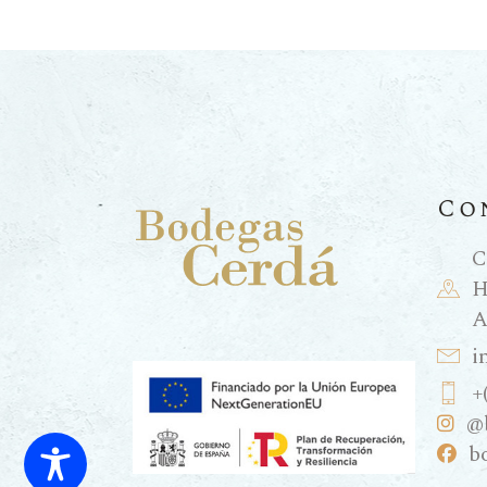
Co
C
H
A
i
+
@
b