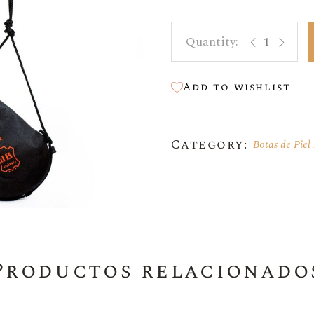
Vino Dulce
Bota de piel na
Vino Naranja
Botellas Mágnum 1,5L
Add to wishlist
Botas De Piel
Bag In Box
Category:
Botas de Piel 
Aceite
Accesorios
Productos relacionado