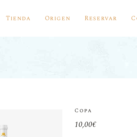
Tienda
Origen
Reservar
C
Vino Tinto
Vino Blanco
Vinos Espumosos
Vino Rosado
Vinos De Autor
Copa
Vino De Jerez
10,00
€
Pedro Ximénez
Vermouth