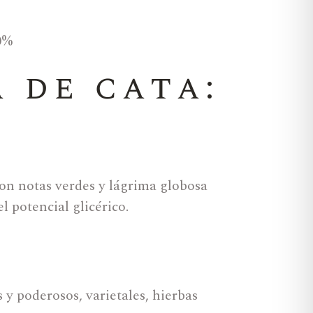
0%
a de cata:
con notas verdes y lágrima globosa
l potencial glicérico.
 y poderosos, varietales, hierbas