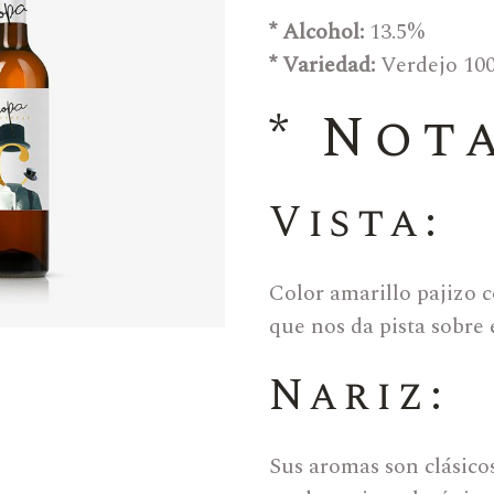
* Alcohol:
13.5%
Vino Dulce
* Variedad:
Verdejo 10
Vino Naranja
* Not
Botellas Mágnum 1,5L
Botas De Piel
Bag In Box
Vista:
Aceite
Accesorios
Color amarillo pajizo 
que nos da pista sobre e
Nariz:
Sus aromas son clásicos