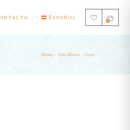
ontacto
Español
0
Home
Vino Blanco
Copa
English
Français
Deutsch