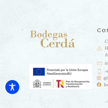
Co
C
H
A
i
+
@
b