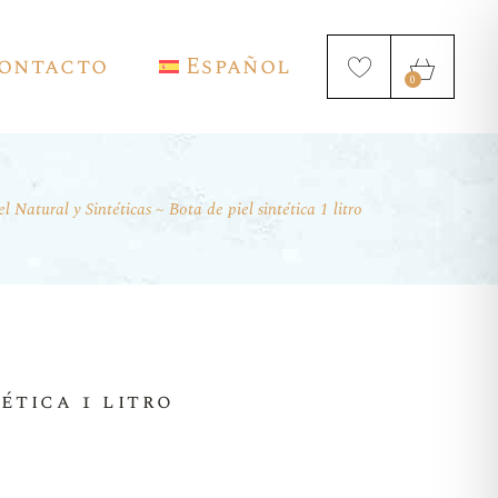
ontacto
Español
0
el Natural y Sintéticas
Bota de piel sintética 1 litro
English
Français
Deutsch
tética 1 litro