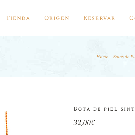
Tienda
Origen
Reservar
C
Home
Botas de Pi
Vino Tinto
Vino Blanco
Vinos Espumosos
Vino Rosado
Vinos De Autor
Bota de piel sin
Vino De Jerez
32,00
€
Pedro Ximénez
Vermouth