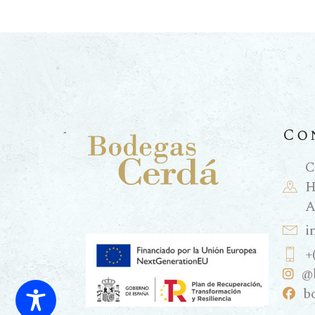
Co
C
H
A
i
+
@
b