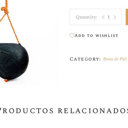
Vino Dulce
Bota de piel si
Vino Naranja
Botellas Mágnum 1,5L
Add to wishlist
Botas De Piel
Bag In Box
Category:
Botas de Piel 
Aceite
Accesorios
Productos relacionado