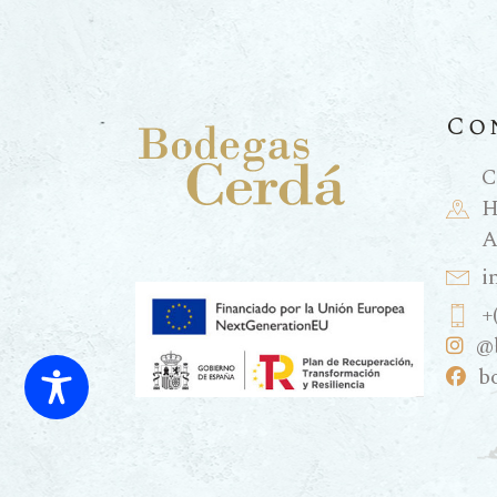
Co
C
H
A
i
+
@
b