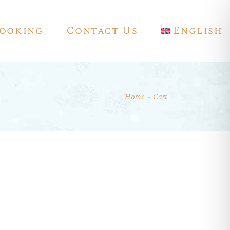
ooking
Contact Us
English
Home
Cart
Français
Deutsch
Español