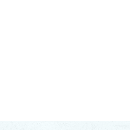
Sweet Wine
Orange Wine
Magnum Bottles 1.5L
Botas De Piel
Bag In Box
Olive Oil
Accessories