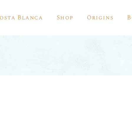
Costa Blanca
Shop
Origins
B
Red Wine
White Wine
Sparkling Wine
Rosé
Vino De Autor
Sherry
Pedro Ximénez
Vermouth