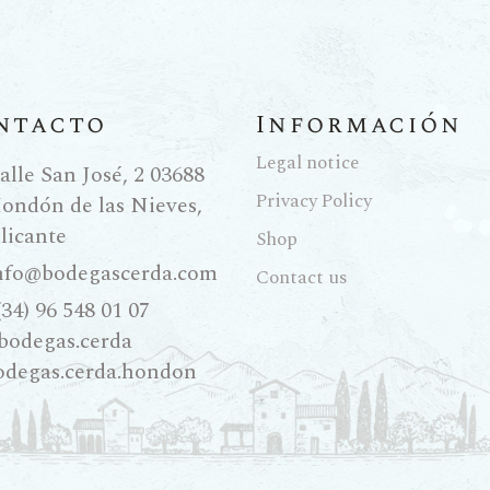
ntacto
Información
Legal notice
alle San José, 2 03688
Privacy Policy
ondón de las Nieves,
licante
Shop
nfo@bodegascerda.com
Contact us
(34) 96 548 01 07
bodegas.cerda
odegas.cerda.hondon